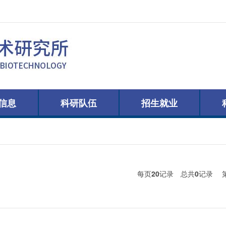
信息
科研队伍
招生就业
每页
20
记录
总共
0
记录