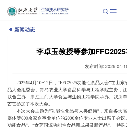
新闻动态
李卓玉教授等参加FFC202
发布时间: 2025-04-1
2025
年
4
月
10~12
日，“
FFC2025
功能性食品大会”在山东
品大会组委会、青岛农业大学食品科学与工程学院主办，
联合主办，浙江工商大学食品与生物工程学院承办。我所
芒芒参加了本次大会。
本次大会
主题为
“
功能性食品与人类健康
”
，来自
各大
媒体等
800
余家企事业单位的
2000
余位专业人士出席
了
会议
功能食品
”、“
食药同源功能性食品新成果及新产品
”、“
特殊