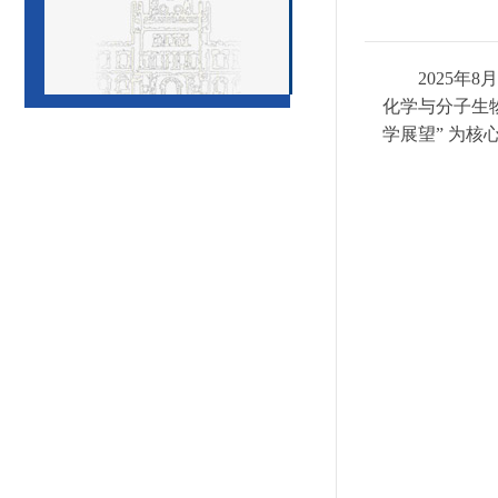
2025
年
8
月
化学与分子生
学展望
”
为核